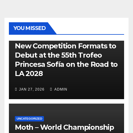
YOU MISSED
470
49ER
ILCA
NACRA 17
OLYMPIC
RSX
New Competition Formats to
Debut at the 55th Trofeo
Princesa Sofía on the Road to
LA 2028
JAN 27, 2026
ADMIN
UNCATEGORIZED
Moth – World Championship