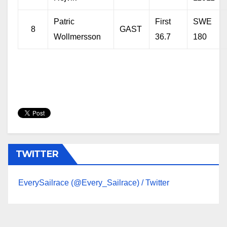
Patric
First
SWE
8
GAST
Wollmersson
36.7
180
TWITTER
EverySailrace (@Every_Sailrace) / Twitter