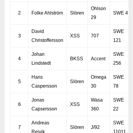
Ohlson
2
Folke Ahlström
Slören
SWE 4
29
David
SWE
3
XSS
707
Christoffersson
121
Johan
SWE
4
BKSS
Accent
Lindstedt
256
Hans
Omega
SWE
5
Slören
Caspersson
30
78
Jonas
Wasa
SWE
6
XSS
Capsersson
360
22
Andreas
SWE
7
Slören
J/92
Rejvik
11011