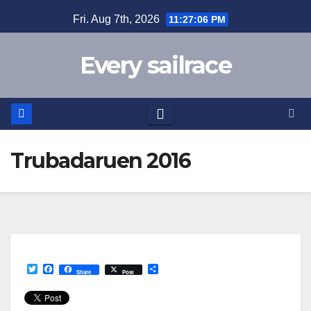
Skip
Fri. Aug 7th, 2026
11:27:06 PM
to
content
Every sailrace
Trubadaruen 2016
T
F
S
Share
Post
w
a
h
i
c
a
t
e
r
t
b
e